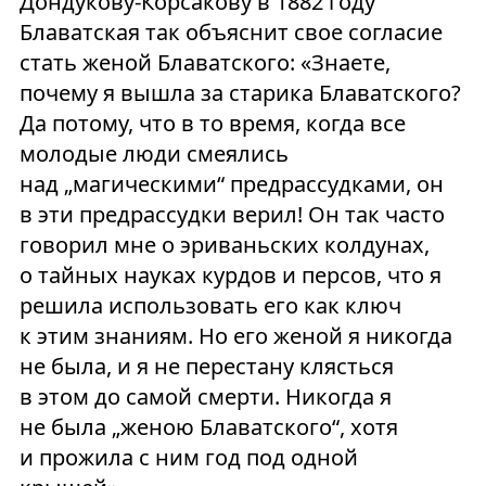
Дондукову-Корсакову в 1882 году
Блаватская так объяснит свое согласие
стать женой Блаватского: «Знаете,
почему я вышла за старика Блаватского?
Да потому, что в то время, когда все
молодые люди смеялись
над „магическими“ предрассудками, он
в эти предрассудки верил! Он так часто
говорил мне о эриваньских колдунах,
о тайных науках курдов и персов, что я
решила использовать его как ключ
к этим знаниям. Но его женой я никогда
не была, и я не перестану клясться
в этом до самой смерти. Никогда я
не была „женою Блаватского“, хотя
и прожила с ним год под одной