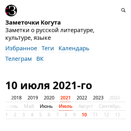
Заметочки Когута
Заметки о русской литературе,
культуре, языке
Избранное
Теги
Календарь
Телеграм
ВК
10 июля 2021-го
17
2018
2019
2020
2021
2022
2023
2024
20
Апрель
Май
Июнь
Июль
Август
Сентябрь
О
1
2
3
4
5
6
7
8
9
10
11
12
13
1