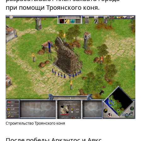
при помощи Троянского коня.
Строительство Троянского коня
После победы Аркантос и Аякс