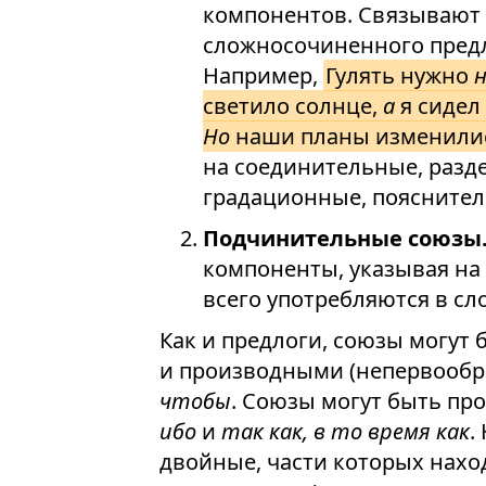
компонентов. Связывают
сложносочиненного предл
Например,
Гулять нужно
светило солнце,
а
я сидел
Но
наши планы изменили
на соединительные, разд
градационные, поясните
Подчинительные союзы
компоненты, указывая на 
всего употребляются в с
Как и предлоги, союзы могут
и производными (непервообр
чтобы
. Союзы могут быть пр
ибо
и
так как, в то время как
.
двойные, части которых наход