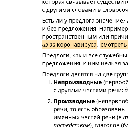
которая связывает существит
с другими словами в словосо
Есть ли у предлога значение?
и без предложения. Например
пространственным или прич
из-за
коронавируса
,
смотрет
Предлоги, как и все служебны
предложения, к ним нельзя за
Предлоги делятся на две груп
Непроизводные
(первооб
с другими частями речи:
д
Производные
(непервооб
речи, то есть образованы 
именных частей речи (
в т
посредством
), глаголов (
б