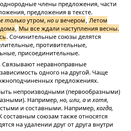
 однородные члены предложения, части
ожения, предложения в тексте.
не только
утром,
но и
вечером
,
Летом
 дома
,
Мы все ждали наступления весны.
сь
. Сочинительные союзы делятся
елительные, противительные,
льные, присоединительные.
.
Связывают неравноправные
зависимость одного на другой. Чаще
ложноподчиненных предложениях.
 быть непроизводными (первообразными)
азными). Например,
но, или, а
и
хотя,
остыми и составными. Например,
когда,
 К составным союзам также относятся
ятся на удалении друг от друга внутри