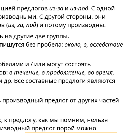
ацией предлогов
из-за
и
из-под
. С одной
оизводными. С другой стороны, они
в (
из, за, под
) и потому производны.
 на другие две группы.
пишутся без пробела:
около, в, вследствие
белами и / или могут состоять
ов:
в течение, в продолжение, во время,
и др. Все составные предлоги являются
 производный предлог от других частей
х, к предлогу, как мы помним, нельзя
роизводный предлог порой можно