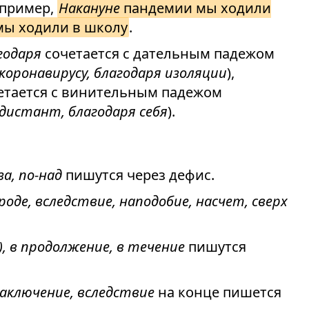
апример,
Накануне
пандемии мы ходили
ы ходили в школу
.
годаря
сочетается с дательным падежом
коронавирусу, благодаря изоляции
),
етается с винительным падежом
 дистант, благодаря себя
).
-за, по-над
пишутся через дефис.
роде, вследствие, наподобие, насчет, сверх
(с), в продолжение, в течение
пишутся
заключение, вследствие
на конце пишется