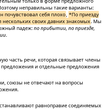
ительным только в форме предложного
 Поэтому неправильны такие варианты:
н почувствовал себя плохо
,
*По приезду
ил нескольких своих давних знакомых
. Мы
ложный падеж:
по прибытии, по приезде,
нии
.
ую часть речи, которая связывает члены
о предложения и отдельные предложения
чи, союзы не отвечают на вопросы
ожения.
станавливают равноправие соединяемых