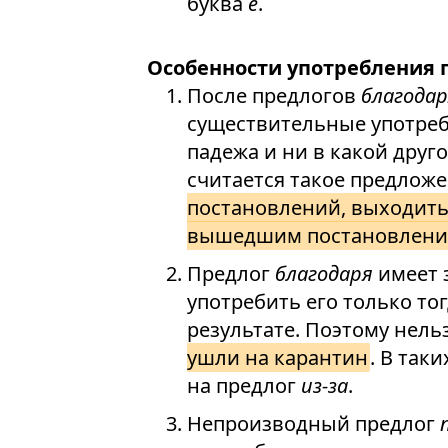
буква
е
.
Особенности употребления
После предлогов
благода
существительные употреб
падежа и ни в какой дру
считается такое предлож
постановлений, выходить
вышедшим постановления
Предлог
благодаря
имеет 
употребить его только то
результате. Поэтому нельз
ушли на карантин
. В так
на предлог
из-за
.
Непроизводный предлог