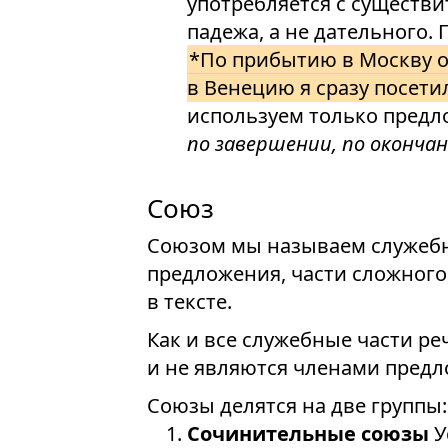
употребляется с существ
падежа, а не дательного.
*По прибытию в Москву о
в Венецию я сразу посет
используем только пред
по завершении, по оконча
Союз
Союзом мы называем служебн
предложения, части сложног
в тексте.
Как и все служебные части ре
и не являются членами предл
Союзы делятся на две группы:
Сочинительные союзы
У