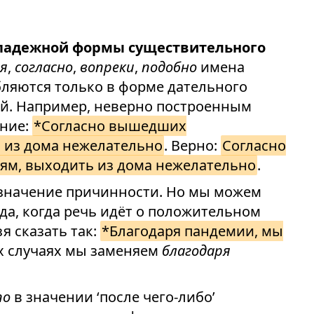
 падежной формы существительного
ря
,
согласно
,
вопреки
,
подобно
имена
ляются только в форме дательного
гой. Например, неверно построенным
ение:
*Согласно вышедших
 из дома нежелательно
. Верно:
Согласно
м, выходить из дома нежелательно
.
значение причинности. Но мы можем
гда, когда речь идёт о положительном
я сказать так:
*Благодаря пандемии, мы
их случаях мы заменяем
благодаря
по
в значении ‘после чего-либо’