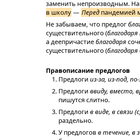
заменить непроизводным. Н
в школу
—
Перед
пандемией м
Не забываем, что предлог
бла
существительного (
благодаря 
а деепричастие
благодаря
соч
существительного (
благодаря
Правописание предлогов
Предлоги
из-за, из-под, по
Предлоги
ввиду, вместо, в
пишутся слитно.
Предлоги
в виде, в связи 
раздельно.
У предлогов
в течение, в 