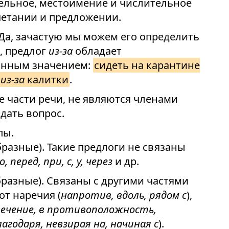
ельное, местоимение и числительное
четании и предложении.
 Да, зачастую мы можем его определить
, предлог
из-за
обладает
инным значением:
сидеть на карантине
ь
из-за
калитки
.
е части речи, не являются членами
дать вопрос.
пы.
разные). Такие предлоги не связаны
о, перед, при, с, у, через
и др.
разные). Связаны с другими частями
от наречия (
напротив, вдоль, рядом с
),
ечение, в противоположность,
лагодаря, невзирая на, начиная с
).