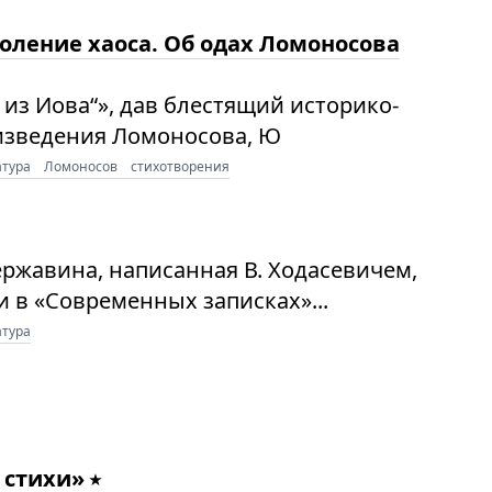
доление хаоса. Об одах Ломоносова
 из Иова“», дав блестящий историко-
изведения Ломоносова, Ю
атура
Ломоносов
стихотворения
ржавина, написанная В. Ходасевичем,
 в «Современных записках»...
атура
 стихи»