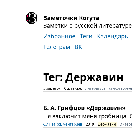
Заметочки Когута
Заметки о русской литературе,
Избранное
Теги
Календарь
Телеграм
ВК
Тег: Державин
5 заметок
См. также:
литература
стихотворен
Б. А. Грифцов «Державин»
Не заключит меня гробница, С
Нет комментариев
2019
Державин
литер