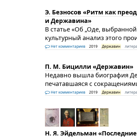
Э. Безносов «Ритм как прео
и Державина»
В статье «Об „Оде, выбранной
культурный анализ этого про
Нет комментариев
2019
Державин
литер
П. М. Бицилли «Державин»
Недавно вышла биография Де
печатавшаяся с сокращениями
Нет комментариев
2019
Державин
литер
Н. Я. Эйдельман «Последние