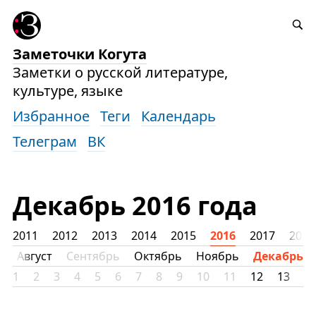
Заметочки Когута
Заметки о русской литературе,
культуре, языке
Избранное
Теги
Календарь
Телеграм
ВК
Декабрь 2016 года
2011
2012
2013
2014
2015
2016
2017
2018
ь
Август
Сентябрь
Октябрь
Ноябрь
Декабрь
1
2
3
4
5
6
7
8
9
10
11
12
13
1