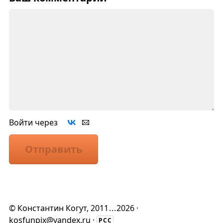
Войти через
Отправить
©
Константин Когут
, 2011
...
2026 ·
kosfunpix@yandex.ru
·
РСС