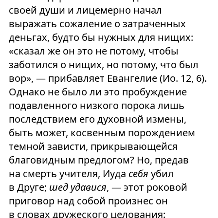
своей души и лицемерно начал
выражать сожаление о затраченных
деньгах, будто бы нужных для нищих:
«сказал же он это не потому, чтобы
заботился о нищих, но потому, что был
вор», — прибавляет Евангелие (Ио. 12, 6).
Однако не было ли это пробуждение
подавленного низкого порока лишь
последствием его духовной измены,
быть может, косвенным порождением
темной зависти, прикрывающейся
благовидным предлогом? Но, предав
на смерть учителя, Иуда
себя
убил
в Друге;
шед удавися
, — этот роковой
приговор над собой произнес он
в словах дружеского целования: