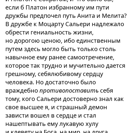
если б Платон избранному им пути
дружбы предпочел путь Анита и Мелита?
В дружбе к Моцарту Сальери надлежало
обрести гениальность жизни,
но дорогою ценою, ибо единственным
путем здесь могло быть только столь
навычное ему ранее самоотречение,
которое так трудно и мучительно дается
грешному, себялюбивому сердцу
человека. Но достаточно было
враждебно
противопоставить
себя
тому, кого Сальери достоверно знал как
свое высшее я, и страшный демон
зависти вошел в сердце и стал
нашептывать ему лукавую хулу
и клевету на Бога, на мир, на друга.