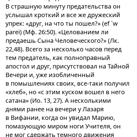
В страшную минуту предательства он
услышал кроткий и все же дружеский
упрек: «друг, на что ты пошел?» (ef `w
parei) (Мф. 26:50). «Целованием ли
предаешь Сына Человеческого?» (Лк.
22,48). Всего за несколько часов перед
тем предатель, как полноправный
апостол и друг, присутствовал на Тайной
Вечери и, уже изобличенный
в помышлениях своих, все-таки получил
«хлеб», но «с этим куском вошел в него
сатана» (Ио. 13, 27). А несколькими
днями ранее на вечери у Лазаря
в Вифании, когда он увидал Марию,
помазующую миром ноги Учителя, он
не мог сдержать темного движения