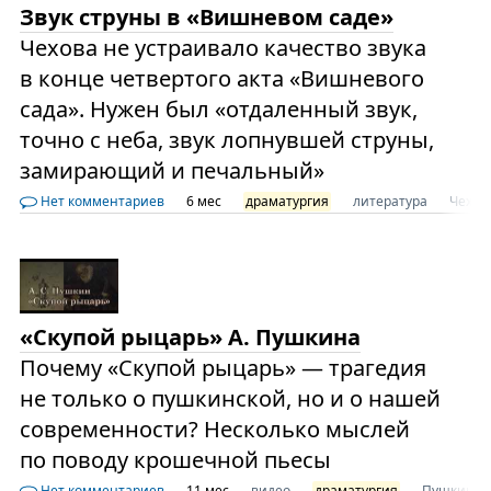
Звук струны в «Вишневом саде»
Чехова не устраивало качество звука
в конце четвертого акта «Вишневого
сада». Нужен был «отдаленный звук,
точно с неба, звук лопнувшей струны,
замирающий и печальный»
Нет комментариев
6 мес
драматургия
литература
Чехов
«Скупой рыцарь» А. Пушкина
Почему «Скупой рыцарь» — трагедия
не только о пушкинской, но и о нашей
современности? Несколько мыслей
по поводу крошечной пьесы
Нет комментариев
11 мес
видео
драматургия
Пушкин