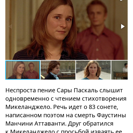
Неспроста пение Сары Паскаль слышит
одновременно с чтением стихотворения
Микеланджело. Речь идет о 83 сонете,
написанном поэтом на смерть Фаустины
Манчини Аттаванти. Друг обратился
к Микеланджело с просьбой изваять ее