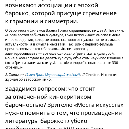
возникают ассоциации с эпохой
барокко, которой присуще стремление
к гармонии и симметрии.
О барочности фильмов Эжена Грина справедливо пишет А. Тютькин:
«Противостоя забытью в культуре, Грин вспоминает многие имена
и произведения, которые вновь становятся нужны, но не в смысле
актуальности, а в смысле нехватки. Так Грин с первого фильма
прочно связывается с барокко... Инспирировать,
заинтересовывать — вот ещё одно дело Грина: жить культурой,
но не в коем случае не делать культуру объектом научного изучения
(хотя Грин и написал книгу „La parole baroque“ в полновесные 330
страниц)».
А. Тютькин «
Эжен Грин. Мерцающий зелёный
»
// Cineticle. Интернет-
журнал об авторском кино.
Зададимся вопросом: что стоит
за отмеченной кинокритиком
барочностью? Зрителю «Моста искусств»
нужно помнить о том, что произведения
литературы барокко глубоко
двойственны. Так, в XVII веке Блез