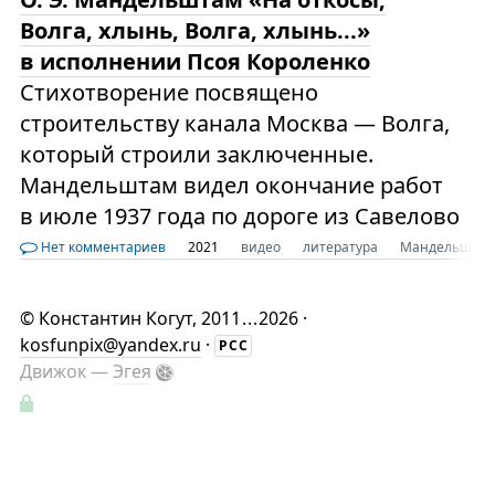
Волга, хлынь, Волга, хлынь...»
в исполнении Псоя Короленко
Стихотворение посвящено
строительству канала Москва — Волга,
который строили заключенные.
Мандельштам видел окончание работ
в июле 1937 года по дороге из Савелово
Нет комментариев
2021
видео
литература
Мандельшта
©
Константин Когут
, 2011
...
2026 ·
kosfunpix@yandex.ru
·
РСС
Движок —
Эгея