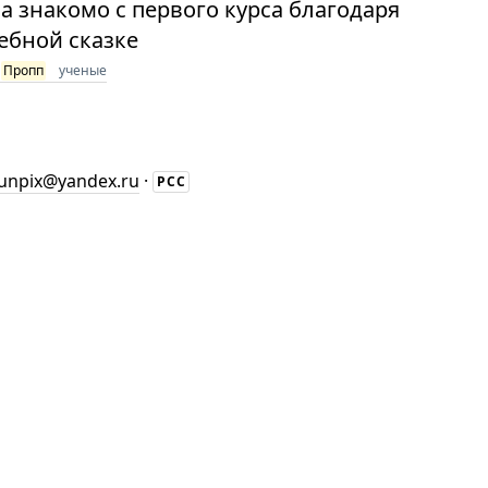
а знакомо с первого курса благодаря
ебной сказке
Пропп
ученые
unpix@yandex.ru
·
РСС