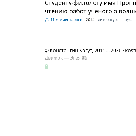
Студенту-филологу имя Пропп
чтению работ ученого о волш
11 комментариев
2014
литература
наука
©
Константин Когут
, 2011
...
2026 ·
kosf
Движок —
Эгея