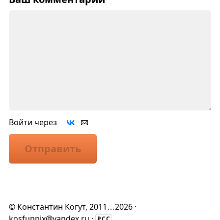
Войти через
Отправить
©
Константин Когут
, 2011
...
2026 ·
kosfunpix@yandex.ru
·
РСС