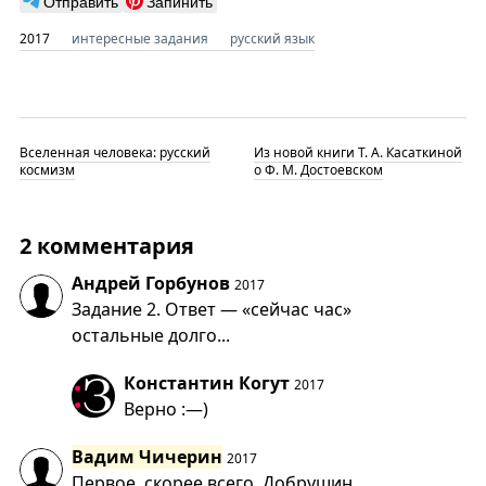
Отправить
Запинить
2017
интересные задания
русский язык
Вселенная человека: русский
Из новой книги Т. А. Касаткиной
космизм
о Ф. М. Достоевском
2 комментария
Андрей Горбунов
2017
Задание 2. Ответ — «сейчас час»
остальные долго...
Константин Когут
2017
Верно :—)
Вадим Чичерин
2017
Первое, скорее всего, Добрушин.