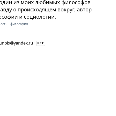
 один из моих любимых философов
авду о происходящем вокруг, автор
ософии и социологии.
ость
философия
unpix@yandex.ru
·
РСС