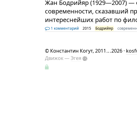
Жан Бодрийяр (1929—2007) —
современности, сказавший пр
интереснейших работ по фил
1 комментарий
2015
Бодрийяр
современн
©
Константин Когут
, 2011
...
2026 ·
kosf
Движок —
Эгея