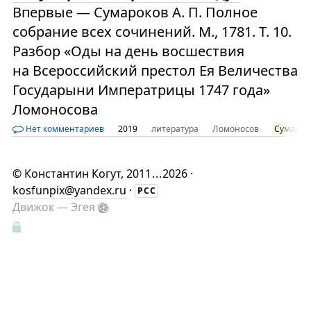
Впервые — Сумароков А. П. Полное
собрание всех сочинений. М., 1781. Т. 10.
Разбор «Оды на день восшествия
на Всероссийский престол Ея Величества
Государыни Императрицы 1747 года»
Ломоносова
Нет комментариев
2019
литература
Ломоносов
Сумарок
©
Константин Когут
, 2011
...
2026 ·
kosfunpix@yandex.ru
·
РСС
Движок —
Эгея