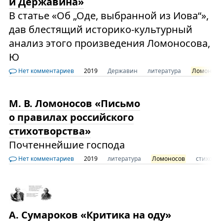
и Державина»
В статье «Об „Оде, выбранной из Иова“»,
дав блестящий историко-культурный
анализ этого произведения Ломоносова,
Ю
Нет комментариев
2019
Державин
литература
Ломонос
М. В. Ломоносов «Письмо
о правилах российского
стихотворства»
Почтеннейшие господа
Нет комментариев
2019
литература
Ломоносов
стихотв
А. Сумароков «Критика на оду»