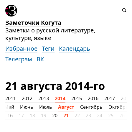
Заметочки Когута
Заметки о русской литературе,
культуре, языке
Избранное
Теги
Календарь
Телеграм
ВК
21 августа 2014-го
2011
2012
2013
2014
2015
2016
2017
2018
Май
Июнь
Июль
Август
Сентябрь
Октябрь
5
16
17
18
19
20
21
22
23
24
25
26