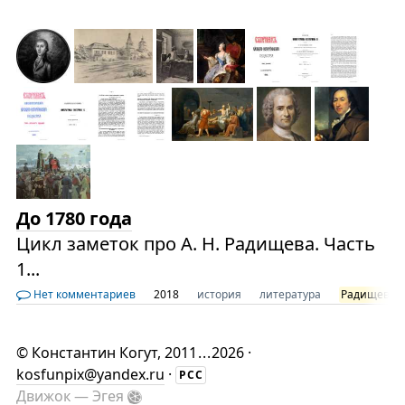
До 1780 года
Цикл заметок про А. Н. Радищева. Часть
1...
Нет комментариев
2018
история
литература
Радищев
©
Константин Когут
, 2011
...
2026 ·
kosfunpix@yandex.ru
·
РСС
Движок —
Эгея