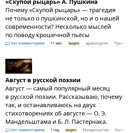
«Скупой рыцарь» А. Пушкина
Почему «Скупой рыцарь» — трагедия
не только о пушкинской, но и о нашей
современности? Несколько мыслей
по поводу крошечной пьесы
Нет комментариев
11 мес
видео
драматургия
Пушкин
Август в русской поэзии
Август — самый популярный месяц
в русской поэзии. Рассказываю, почему
так, и останавливаюсь на двух
стихотворениях об августе — О. Э.
Мандельштама и Б. Л. Пастернака.
Нет комментариев
1 год
видео
Мандельштам
Пастерна