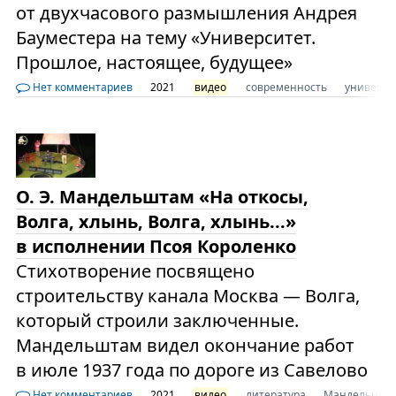
от двухчасового размышления Андрея
Бауместера на тему «Университет.
Прошлое, настоящее, будущее»
Нет комментариев
2021
видео
современность
универси
О. Э. Мандельштам «На откосы,
Волга, хлынь, Волга, хлынь...»
в исполнении Псоя Короленко
Стихотворение посвящено
строительству канала Москва — Волга,
который строили заключенные.
Мандельштам видел окончание работ
в июле 1937 года по дороге из Савелово
Нет комментариев
2021
видео
литература
Мандельшта