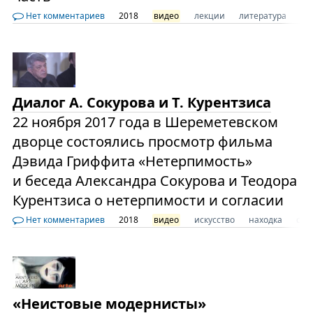
Нет комментариев
2018
видео
лекции
литература
Ра
Диалог А. Сокурова и Т. Курентзиса
22 ноября 2017 года в Шереметевском
дворце состоялись просмотр фильма
Дэвида Гриффита «Нетерпимость»
и беседа Александра Сокурова и Теодора
Курентзиса о нетерпимости и согласии
Нет комментариев
2018
видео
искусство
находка
сов
«Неистовые модернисты»